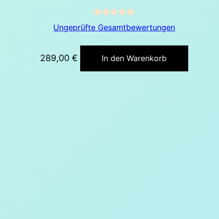
Bewertet
Ungeprüfte Gesamtbewertungen
mit
4.89
von 5
289,00
€
In den Warenkorb