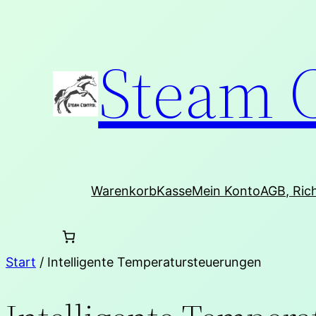
Zum
Inhalt
Steam 
springen
Warenkorb
Kasse
Mein Konto
AGB, Ric
Start
/ Intelligente Temperatur­steuerungen