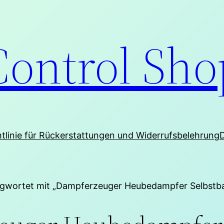
Control Sho
htlinie für Rückerstattungen und Widerrufsbelehrung
agwortet mit „Dampferzeuger Heubedampfer Selbstb